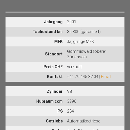
Jahrgang
2001
Tachostand km
35’800 (garantiert)
MFK
Ja, gültige MFK
Gommiswald (oberer
Standort
Zürichsee)
Preis CHF
verkauft
Kontakt
+41 79 445 32 04 |
Email
Zylinder
V8
Hubraum ccm
3996
PS
284
Getriebe
Automatikgetriebe