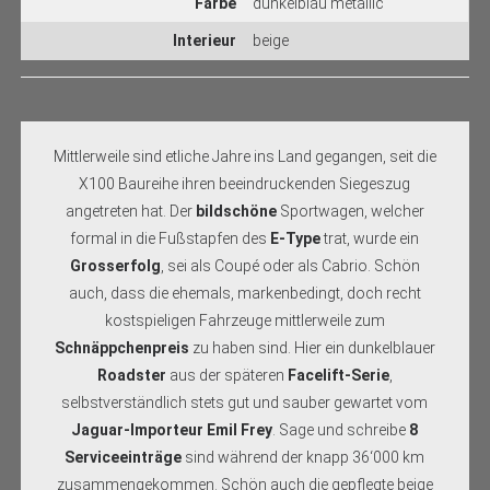
Farbe
dunkelblau metallic
Interieur
beige
Mittlerweile sind etliche Jahre ins Land gegangen, seit die
X100 Baureihe ihren beeindruckenden Siegeszug
angetreten hat. Der
bildschöne
Sportwagen, welcher
formal in die Fußstapfen des
E-Type
trat, wurde ein
Grosserfolg
, sei als Coupé oder als Cabrio. Schön
auch, dass die ehemals, markenbedingt, doch recht
kostspieligen Fahrzeuge mittlerweile zum
Schnäppchenpreis
zu haben sind. Hier ein dunkelblauer
Roadster
aus der späteren
Facelift-Serie
,
selbstverständlich stets gut und sauber gewartet vom
Jaguar-Importeur Emil Frey
. Sage und schreibe
8
Serviceeinträge
sind während der knapp 36‘000 km
zusammengekommen. Schön auch die gepflegte beige