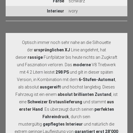
Farbe
schwarz
Interieur
ivory
Optisch immer noch sehr nahe an die Silhouette
der
ursprünglichen XJ
Linie angelehnt, hat
dieser
rassige
Fünfplätzer bis heute nichts an Zugkraft
und Faszination verloren. Das
moderne
V8 Triebwerk
mit 4.2 Litern leistet
298 PS
und gilt in dieser späten
Version, in Kombination mit dem
6-Stufen-Automat
,
als absolut
ausgereift
und höchst langlebig. Dieses
Fahrzeug ist ein einem
absolut brillianten Zustand
, ist
eine
Schweizer
Erstauslieferung
und stammt
aus
erster Hand
. Es überzeugt durch seinen
perfekten
Fahreindruck
, durch sein
mustergültig
gepflegtes
Interieur
und natürlich die
extrem geringe Laufleistung von
garantiert erst 28’000