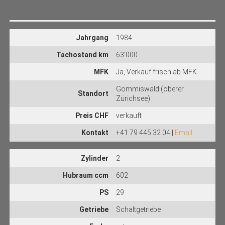
Jahrgang
1984
Tachostand km
63’000
MFK
Ja, Verkauf frisch ab MFK
Gommiswald (oberer
Standort
Zürichsee)
Preis CHF
verkauft
Kontakt
+41 79 445 32 04 |
Email
Zylinder
2
Hubraum ccm
602
PS
29
Getriebe
Schaltgetriebe