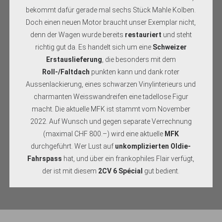
bekommt dafür gerade mal sechs Stück Mahle Kolben.
Doch einen neuen Motor braucht unser Exemplar nicht,
denn der Wagen wurde bereits
restauriert
und steht
richtig gut da. Es handelt sich um eine
Schweizer
Erstauslieferung
, die besonders mit dem
Roll-/Faltdach
punkten kann und dank roter
Aussenlackierung, eines schwarzen Vinylinterieurs und
charmanten Weisswandreifen eine tadellose Figur
macht. Die aktuelle MFK ist stammt vom November
2022. Auf Wunsch und gegen separate Verrechnung
(maximal CHF 800.–) wird eine aktuelle
MFK
durchgeführt. Wer Lust auf
unkomplizierten Oldie-
Fahrspass
hat, und über ein frankophiles Flair verfügt,
der ist mit diesem
2CV 6 Spécial
gut bedient.