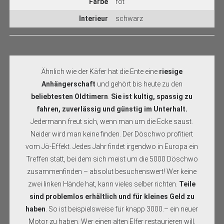
Farbe
rot
Interieur
schwarz
Ähnlich wie der Käfer hat die Ente eine
riesige
Anhängerschaft
und gehört bis heute zu den
beliebtesten Oldtimern
.
Sie ist kultig, spassig zu
fahren, zuverlässig und günstig im Unterhalt.
Jedermann freut sich, wenn man um die Ecke saust.
Neider wird man keine finden. Der Döschwo profitiert
vom Jö-Effekt. Jedes Jahr findet irgendwo in Europa ein
Treffen statt, bei dem sich meist um die 5000 Döschwo
zusammenfinden – absolut besuchenswert! Wer keine
zwei linken Hände hat, kann vieles selber richten.
Teile
sind problemlos erhältlich und für kleines Geld zu
haben
. So ist beispielsweise für knapp 3000.– ein neuer
Motor zu haben. Wer einen alten Elfer restaurieren will,