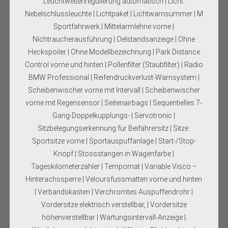
Leuchtweitenregulierung automatisch | Licht:
Nebelschlussleuchte | Lichtpaket | Lichtwarnsummer | M
Sportfahrwerk | Mittelarmlehne vorne |
Nichtraucherausführung | Oelstandsanzeige | Ohne
Heckspoiler | Ohne Modellbezeichnung | Park Distance
Control vorne und hinten | Pollenfilter (Staubfilter) | Radio
BMW Professional | Reifendruckverlust-Warnsystem |
Scheibenwischer vorne mit Intervall | Scheibenwischer
vorne mit Regensensor | Seitenairbags | Sequentielles 7-
Gang-Doppelkupplungs- | Servotronic |
Sitzbelegungserkennung für Beifahrersitz | Sitze:
Sportsitze vorne | Sportauspuffanlage | Start-/Stop-
Knopf | Stossstangen in Wagenfarbe |
Tageskilometerzähler | Tempomat | Variable Visco –
Hinterachssperre | Veloursfussmatten vorne und hinten
| Verbandskasten | Verchromtes Auspuffendrohr |
Vordersitze elektrisch verstellbar, | Vordersitze
höhenverstellbar | Wartungsintervall-Anzeige |