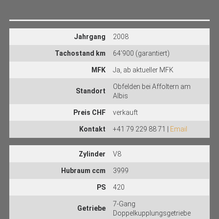
Jahrgang
2008
Tachostand km
64’900 (garantiert)
MFK
Ja, ab aktueller MFK
Obfelden bei Affoltern am
Standort
Albis
Preis CHF
verkauft
Kontakt
+41 79 229 88 71 |
Email
Zylinder
V8
Hubraum ccm
3999
PS
420
7-Gang
Getriebe
Doppelkupplungsgetriebe