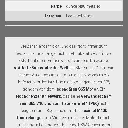
Farbe
dunkelblau metallic
Interieur
Leder schwarz
Die Zeiten ändern sich, und das nicht immer zum
Besten. Heute ist längst nicht mehr überall »M« drin, wo
»M« drauf steht. Früher war das anders. Da war der
stärkste Buchstabe der Welt
ein Statement. Genau wie
dieses Auto. Der einzige Dreier, der je von einem V8
befeuert worden ist*. Und nicht von irgendeinem V8,
sondern von dem
legendären S65 Motor
. Ein
Hochdrehzahltriebwerk
, das seine
Verwandtschaft
zum S85 V10 und somit zur Formel 1 (P86)
nicht
leugnen kann. Sage und schreibe
maximal 8’400
Umdrehungen
pro Minute kann dieser Motor kurbeln
und ist somit der höchstdrehende PKW-Serienmotor,