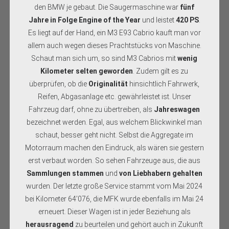
den BMW je gebaut. Die Saugermaschine war
fünf
Jahre in Folge Engine of the Year
und leistet
420 PS
.
Es liegt auf der Hand, ein M3 E93 Cabrio kauft man vor
allem auch wegen dieses Prachtstücks von Maschine.
Schaut man sich um, so sind M3 Cabrios mit
wenig
Kilometer selten geworden
. Zudem gilt es zu
überprüfen, ob die
Originalität
hinsichtlich Fahrwerk,
Reifen, Abgasanlage etc. gewährleistet ist. Unser
Fahrzeug darf, ohne zu übertreiben, als
Jahreswagen
bezeichnet werden. Egal, aus welchem Blickwinkel man
schaut, besser geht nicht. Selbst die Aggregate im
Motorraum machen den Eindruck, als wären sie gestern
erst verbaut worden. So sehen Fahrzeuge aus, die aus
Sammlungen stammen
und
von Liebhabern gehalten
wurden. Der letzte große Service stammt vom Mai 2024
bei Kilometer 64’076, die MFK wurde ebenfalls im Mai 24
erneuert. Dieser Wagen ist in jeder Beziehung als
herausragend
zu beurteilen und gehört auch in Zukunft