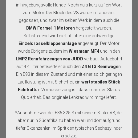
in hingebungsvolle Hände. Nochmals kurz auf ein Wort
zum Motor. Der Block des V8 wurde in Landshut
gegossen, und zwar im selben Werk in dem auch die
BMW Formel-1 Motoren
hergestellt wurden.
Selbstredend wird die Luft über eine aufwendige
Einzeldrosselklappenanlage
angesaugt. Der Motor
wurde übrigens zudem im
Wiesmann MF4
und in den
LMP2 Rennfahrzeugen von JUDD
verbaut. Aufgebohrt
auf 4.4 Liter befeuerte er auch den
Z4 GT3 Rennwagen
.
Ein E93 in diesem Zustand und mit einer solch geringen
Laufleistung ist mit Sicherheit ein
wertstabiles Stück
Fahrkultur
. Voraussetzung ist, dass man den Status
Quo erhält. Das originale Lenkrad wird mitgeliefert.
*Ausnahme war der E36 325iS mit seinem 3 Liter V8, der
aber nur in Südafrika zu haben war und dort aufgrund
tiefer Oktanzahlen im Sprit den typischen Sechszylinder
ersetzte.