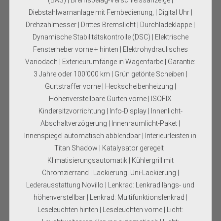
Diebstahlwarnanlage mit Fernbedienung, | Digital Uhr |
Drehzahlmesser | Drittes Bremslicht | Durchladeklappe |
Dynamische Stabilitätskontrolle (DSC) | Elektrische
Fensterheber vorne + hinten | Elektrohydraulisches
Variodach | Exterieurumfänge in Wagenfarbe | Garantie:
3 Jahre oder 100‘000 km | Grün getönte Scheiben |
Gurtstraffer vorne | Heckscheibenheizung |
Höhenverstellbare Gurten vorne | ISOFIX
Kindersitzvorrichtung | Info-Display | Innenlicht-
Abschaltverzögerung | Innenraumlicht-Paket |
Innenspiegel automatisch abblendbar | Interieurleisten in
Titan Shadow | Katalysator geregelt |
Klimatisierungsautomatik | Kühlergrill mit
Chromzierrand | Lackierung: Uni-Lackierung |
Lederausstattung Novillo | Lenkrad: Lenkrad längs- und
höhenverstellbar | Lenkrad: Multifunktionslenkrad |
Leseleuchten hinten | Leseleuchten vorne | Licht: