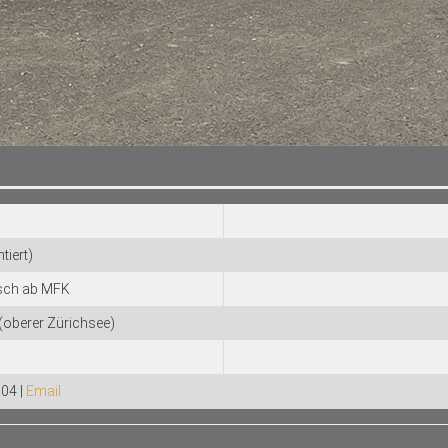
tiert)
isch ab MFK
oberer Zürichsee)
04 |
Email