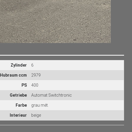
Zylinder
6
Hubraum ccm
2979
PS
400
Getriebe
Automat Switchtronic
Farbe
grau mét.
Interieur
beige