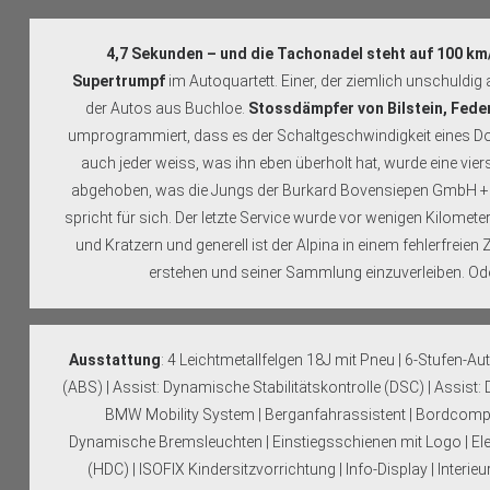
4,7 Sekunden – und die Tachonadel steht auf 100 km
Supertrumpf
im Autoquartett. Einer, der ziemlich unschuld
der Autos aus Buchloe.
Stossdämpfer von Bilstein, Fede
umprogrammiert, dass es der Schaltgeschwindigkeit eines D
auch jeder weiss, was ihn eben überholt hat, wurde eine vie
abgehoben, was die Jungs der Burkard Bovensiepen GmbH + 
spricht für sich. Der letzte Service wurde vor wenigen Kilomet
und Kratzern und generell ist der Alpina in einem fehlerfreien
erstehen und seiner Sammlung einzuverleiben. Ode
Ausstattung
: 4 Leichtmetallfelgen 18J mit Pneu | 6-Stufen-A
(ABS) | Assist: Dynamische Stabilitätskontrolle (DSC) | Assis
BMW Mobility System | Berganfahrassistent | Bordcomput
Dynamische Bremsleuchten | Einstiegsschienen mit Logo | Elekt
(HDC) | ISOFIX Kindersitzvorrichtung | Info-Display | Interi