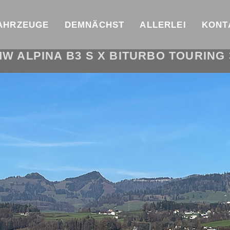
AHRZEUGE
DEMNÄCHST
ALLERLEI
KONT
W ALPINA B3 S X BITURBO TOURING 