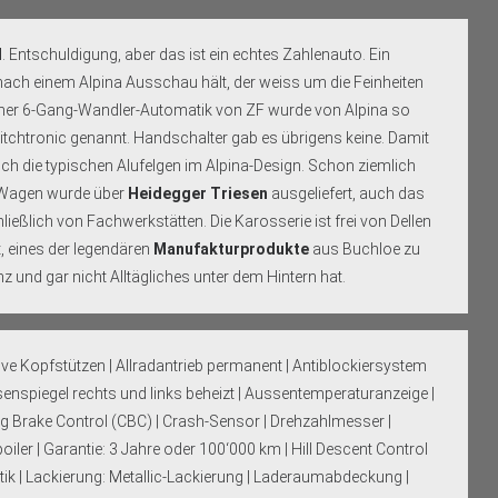
d
. Entschuldigung, aber das ist ein echtes Zahlenauto. Ein
nach einem Alpina Ausschau hält, der weiss um die Feinheiten
einer 6-Gang-Wandler-Automatik von ZF wurde von Alpina so
htronic genannt. Handschalter gab es übrigens keine. Damit
ich die typischen Alufelgen im Alpina-Design. Schon ziemlich
r Wagen wurde über
Heidegger Triesen
ausgeliefert, auch das
ließlich von Fachwerkstätten. Die Karosserie ist frei von Dellen
t, eines der legendären
Manufakturprodukte
aus Buchloe zu
und gar nicht Alltägliches unter dem Hintern hat.
tive Kopfstützen | Allradantrieb permanent | Antiblockiersystem
enspiegel rechts und links beheizt | Aussentemperaturanzeige |
g Brake Control (CBC) | Crash-Sensor | Drehzahlmesser |
ler | Garantie: 3 Jahre oder 100‘000 km | Hill Descent Control
matik | Lackierung: Metallic-Lackierung | Laderaumabdeckung |