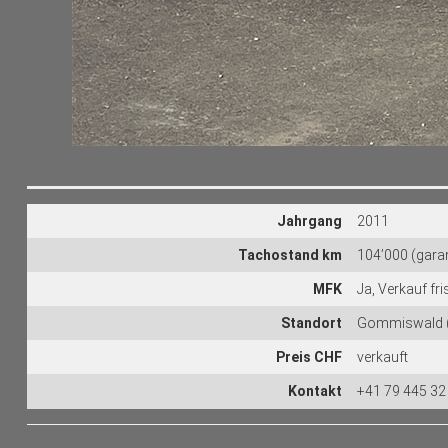
Jahrgang
2011
Tachostand km
104’000 (garan
MFK
Ja, Verkauf fr
Standort
Gommiswald (
Preis CHF
verkauft
Kontakt
+41 79 445 32 