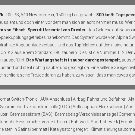
/h.
400 PS, 540 Newtonmeter, 1500 kg Leergewicht,
300 km/h Topspee
ig aussieht und doch einer, vor dem man sich an acht nehmen muss. Wer 
rn von Eibach
,
Sperrdifferential von Drexler
. Das Getriebe auf Basis 
oppelkupplungsgetriebes nahekommt. Das System wurde von Alpina Switc
rstrahlige Abgasanlage verbaut. Und das Tüpfelchen auf dem i sind natürl
Co. KG aus einem Standard E90 zaubern. Dies ist die Nummer 112. De
ern ausgeführt.
Das Wartungsheft ist sauber durchgestempelt
, aussch
 Zustand und steht richtig sauber und gepflegt da. Eine seltene Gelegenhei
r schlicht seine Freude daran zu haben, zu wissen, dass man etwas ganz 
utomat Switch-Tronic | AUX-Anschluss | Airbag: Fahrer und Beifahrer | Ak
t: Dynamische Traktionskontrolle (DTC) | Aufklappbare Heckscheibe | Auss
er | Bremsassistent (BAS) | Bremsbelag-Verschleissanzeige | Cornerin
rische Fensterheber vorne + hinten | Fahrwerk: Sportfahrwerk | Frontspoi
eurleisten in Satinsilber matt | Katalysator geregelt | Klimatisierungsauto