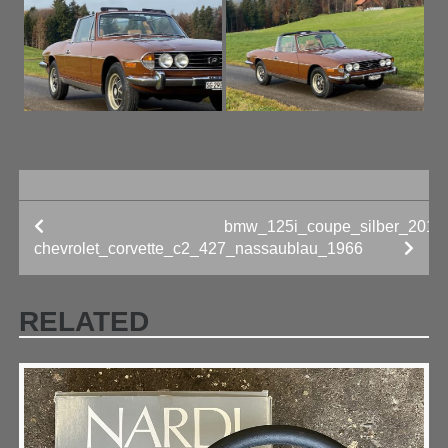
bmw_125i_coupe_silber_2010
BEITRAGS-
chevrolet_corvette_c2_427_nassaublau_1966
NAVIGATION
RELATED