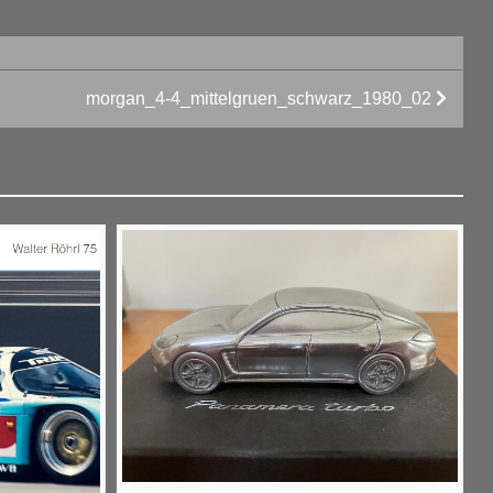
morgan_4-4_mittelgruen_schwarz_1980_02