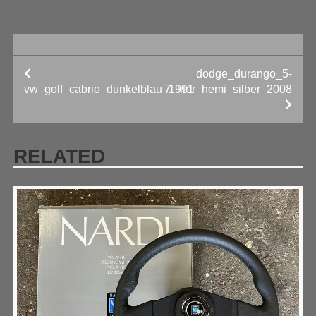
dodge_durango_5-
BEITRAGS-
vw_golf_cabrio_dunkelblau_1991
7_liter_hemi_silber_2008
NAVIGATION
RELATED