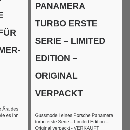
PANAMERA
E
TURBO ERSTE
FÜR
SERIE – LIMITED
MER-
EDITION –
ORIGINAL
VERPACKT
 Ära des
wie es ihn
Gussmodell eines Porsche Panamera
turbo erste Serie – Limited Edition –
Original verpackt - VERKAUFT