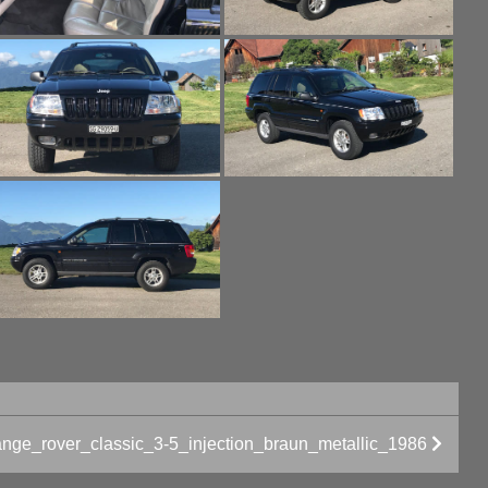
ange_rover_classic_3-5_injection_braun_metallic_1986