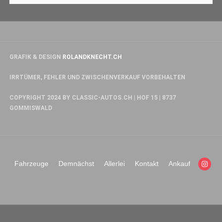
GRAFIK & DESIGN
ROLANDKNECHT.CH
IRRTÜMER, FEHLER UND ZWISCHENVERKAUF VORBEHALTEN
COPYRIGHT 2024 BY CLASSIC-AUTOS.CH | HOF 15 | 8737
GOMMISWALD
Fahrzeuge
Demnächst
Allerlei
Kontakt
Ankauf