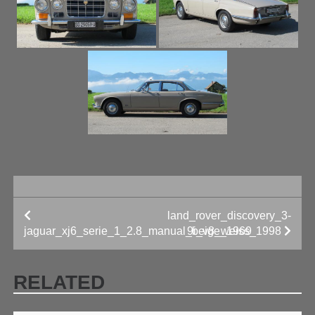
land_rover_discovery_3-
BEITRAGS-
jaguar_xj6_serie_1_2.8_manual_beige_1969
9i_v8_weiss_1998
NAVIGATION
RELATED