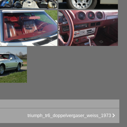
triumph_tr6_doppelvergaser_weiss_1973