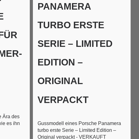
PANAMERA
E
TURBO ERSTE
FÜR
SERIE – LIMITED
MER-
EDITION –
ORIGINAL
VERPACKT
 Ära des
wie es ihn
Gussmodell eines Porsche Panamera
turbo erste Serie – Limited Edition –
Original verpackt - VERKAUFT