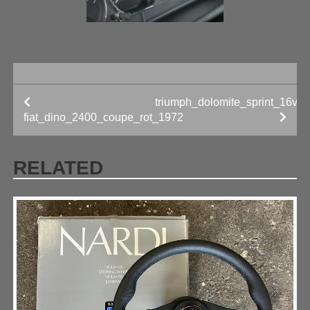
triumph_dolomite_sprint_16v_
BEITRAGS-
fiat_dino_2400_coupe_rot_1972
NAVIGATION
RELATED