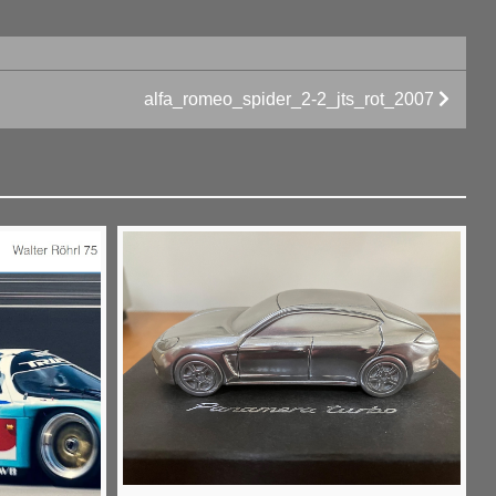
alfa_romeo_spider_2-2_jts_rot_2007