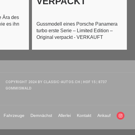
VERPACKT
 Ära des
wie es ihn
Gussmodell eines Porsche Panamera
turbo erste Serie – Limited Edition –
Original verpackt - VERKAUFT
COPYRIGHT 2024 BY CLASSIC-AUTOS.CH | HOF 15 | 8737
GOMMISWALD
Fahrzeuge
Demnächst
Allerlei
Kontakt
Ankauf