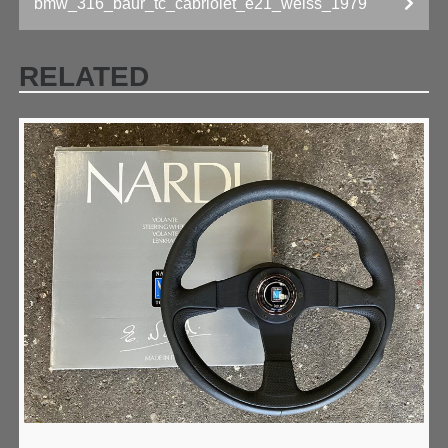
bmw_316_baur_tc_cabriolet_e21_weiss_1979
NAVIGATION
RELATED