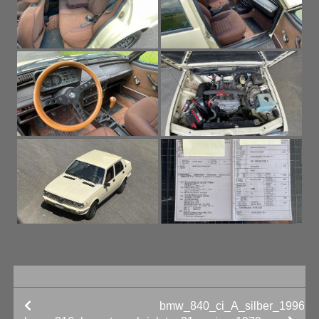
bmw_840_ci_A_silber_1996
BEITRAGS-