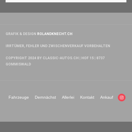
GRAFIK & DESIGN
ROLANDKNECHT.CH
IRRTÜMER, FEHLER UND ZWISCHENVERKAUF VORBEHALTEN
COPYRIGHT 2024 BY CLASSIC-AUTOS.CH | HOF 15 | 8737
GOMMISWALD
Fahrzeuge
Demnächst
Allerlei
Kontakt
Ankauf